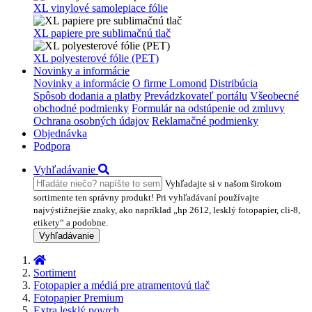
XL vinylové samolepiace fólie
XL papiere pre sublimačnú tlač
XL polyesterové fólie (PET)
Novinky a informácie
Novinky a informácie
O firme Lomond
Distribúcia
Spôsob dodania a platby
Prevádzkovateľ portálu
Všeobecné
obchodné podmienky
Formulár na odstúpenie od zmluvy
Ochrana osobných údajov
Reklamačné podmienky
Objednávka
Podpora
Vyhľadávanie
Vyhľadajte si v našom širokom
sortimente ten správny produkt! Pri vyhľadávaní používajte
najvýstižnejšie znaky, ako napríklad „hp 2612, lesklý fotopapier, cli-8,
etikety“ a podobne.
Vyhľadávanie
Sortiment
Fotopapier a médiá pre atramentovú tlač
Fotopapier Premium
Extra lesklý povrch