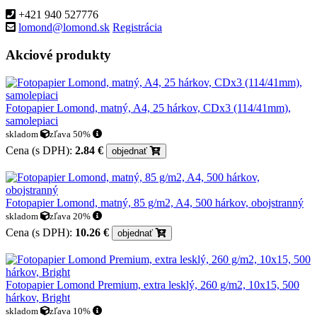
+421 940 527776
lomond@lomond.sk
Registrácia
Akciové produkty
Fotopapier Lomond, matný, A4, 25 hárkov, CDx3 (114/41mm),
samolepiaci
skladom
zľava 50%
Cena (s DPH):
2.84 €
objednať
Fotopapier Lomond, matný, 85 g/m2, A4, 500 hárkov, obojstranný
skladom
zľava 20%
Cena (s DPH):
10.26 €
objednať
Fotopapier Lomond Premium, extra lesklý, 260 g/m2, 10x15, 500
hárkov, Bright
skladom
zľava 10%