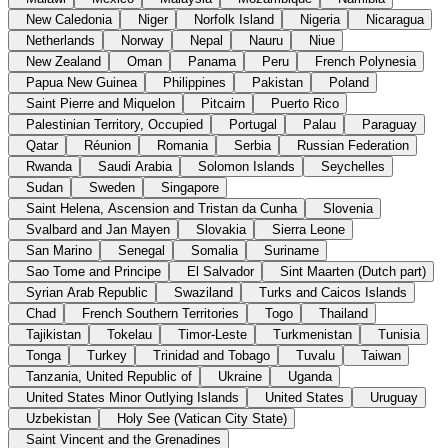
New Caledonia
Niger
Norfolk Island
Nigeria
Nicaragua
Netherlands
Norway
Nepal
Nauru
Niue
New Zealand
Oman
Panama
Peru
French Polynesia
Papua New Guinea
Philippines
Pakistan
Poland
Saint Pierre and Miquelon
Pitcairn
Puerto Rico
Palestinian Territory, Occupied
Portugal
Palau
Paraguay
Qatar
Réunion
Romania
Serbia
Russian Federation
Rwanda
Saudi Arabia
Solomon Islands
Seychelles
Sudan
Sweden
Singapore
Saint Helena, Ascension and Tristan da Cunha
Slovenia
Svalbard and Jan Mayen
Slovakia
Sierra Leone
San Marino
Senegal
Somalia
Suriname
Sao Tome and Principe
El Salvador
Sint Maarten (Dutch part)
Syrian Arab Republic
Swaziland
Turks and Caicos Islands
Chad
French Southern Territories
Togo
Thailand
Tajikistan
Tokelau
Timor-Leste
Turkmenistan
Tunisia
Tonga
Turkey
Trinidad and Tobago
Tuvalu
Taiwan
Tanzania, United Republic of
Ukraine
Uganda
United States Minor Outlying Islands
United States
Uruguay
Uzbekistan
Holy See (Vatican City State)
Saint Vincent and the Grenadines