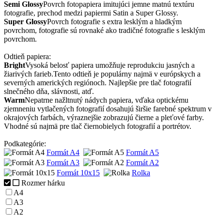
Semi Glossy
Povrch fotopapiera imitujúci jemne matnú textúru
fotografie, prechod medzi papiermi Satin a Super Glossy.
Super Glossy
Povrch fotografie s extra lesklým a hladkým
povrchom, fotografie sú rovnaké ako tradičné fotografie s lesklým
povrchom.
Odtieň papiera:
Bright
Vysoká belosť papiera umožňuje reprodukciu jasných a
žiarivých farieb.Tento odtieň je populárny najmä v európskych a
severných amerických regiónoch. Najlepšie pre tlač fotografií
slnečného dňa, slávnosti, atď.
Warm
Nepatrne nažltnutý nádych papiera, vďaka optickému
zjemneniu vytlačených fotografií dosahujú širšie farebné spektrum v
okrajových farbách, výraznejšie zobrazujú čierne a pleťové farby.
Vhodné sú najmä pre tlač čiernobielych fotografií a portrétov.
Podkategórie:
Formát A4
Formát A5
Formát A3
Formát A2
Formát 10x15
Rolka
Rozmer hárku
A4
A3
A2