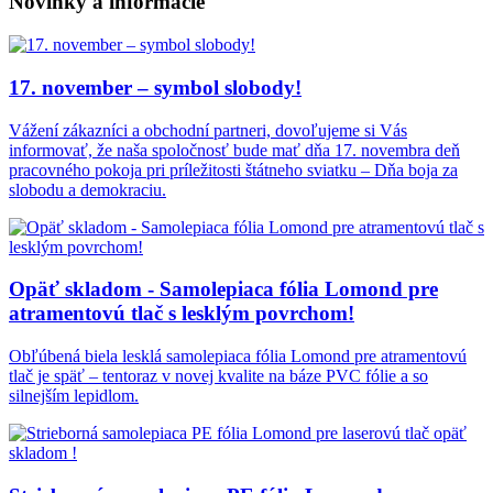
Novinky a informácie
17. november – symbol slobody!
Vážení zákazníci a obchodní partneri, dovoľujeme si Vás
informovať, že naša spoločnosť bude mať dňa 17. novembra deň
pracovného pokoja pri príležitosti štátneho sviatku – Dňa boja za
slobodu a demokraciu.
Opäť skladom - Samolepiaca fólia Lomond pre
atramentovú tlač s lesklým povrchom!
Obľúbená biela lesklá samolepiaca fólia Lomond pre atramentovú
tlač je späť – tentoraz v novej kvalite na báze PVC fólie a so
silnejším lepidlom.