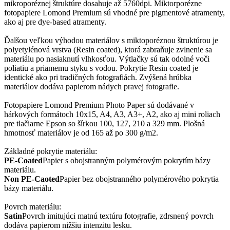
mikroporéznej štruktúre dosahuje až 5760dpi. Miktorporézne
fotopapiere Lomond Premium sú vhodné pre pigmentové atramenty,
ako aj pre dye-based atramenty.
Ďalšou veľkou výhodou materiálov s miktoporéznou štruktúrou je
polyetylénová vrstva (Resin coated), ktorá zabraňuje zvlnenie sa
materiálu po nasiaknutí vlhkosťou. Výtlačky sú tak odolné voči
poliatiu a priamemu styku s vodou. Pokrytie Resin coated je
identické ako pri tradičných fotografiách. Zvýšená hrúbka
materiálov dodáva papierom nádych pravej fotografie.
Fotopapiere Lomond Premium Photo Paper sú dodávané v
hárkových formátoch 10x15, A4, A3, A3+, A2, ako aj mini roliach
pre tlačiarne Epson so šírkou 100, 127, 210 a 329 mm. Plošná
hmotnosť materiálov je od 165 až po 300 g/m2.
Základné pokrytie materiálu:
PE-Coated
Papier s obojstranným polymérovým pokrytím bázy
materiálu.
Non PE-Caoted
Papier bez obojstranného polymérového pokrytia
bázy materiálu.
Povrch materiálu:
Satin
Povrch imitujúci matnú textúru fotografie, zdrsnený povrch
dodáva papierom nižšiu intenzitu lesku.