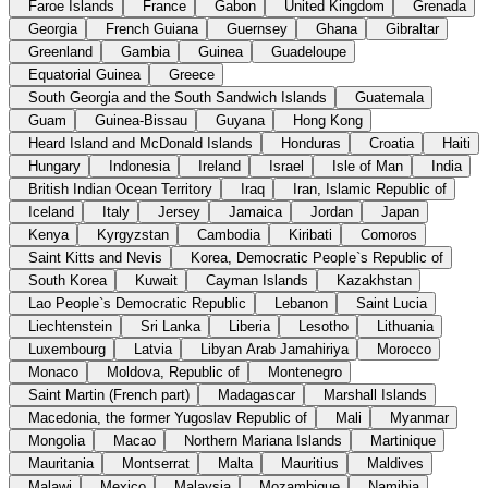
Faroe Islands
France
Gabon
United Kingdom
Grenada
Georgia
French Guiana
Guernsey
Ghana
Gibraltar
Greenland
Gambia
Guinea
Guadeloupe
Equatorial Guinea
Greece
South Georgia and the South Sandwich Islands
Guatemala
Guam
Guinea-Bissau
Guyana
Hong Kong
Heard Island and McDonald Islands
Honduras
Croatia
Haiti
Hungary
Indonesia
Ireland
Israel
Isle of Man
India
British Indian Ocean Territory
Iraq
Iran, Islamic Republic of
Iceland
Italy
Jersey
Jamaica
Jordan
Japan
Kenya
Kyrgyzstan
Cambodia
Kiribati
Comoros
Saint Kitts and Nevis
Korea, Democratic People`s Republic of
South Korea
Kuwait
Cayman Islands
Kazakhstan
Lao People`s Democratic Republic
Lebanon
Saint Lucia
Liechtenstein
Sri Lanka
Liberia
Lesotho
Lithuania
Luxembourg
Latvia
Libyan Arab Jamahiriya
Morocco
Monaco
Moldova, Republic of
Montenegro
Saint Martin (French part)
Madagascar
Marshall Islands
Macedonia, the former Yugoslav Republic of
Mali
Myanmar
Mongolia
Macao
Northern Mariana Islands
Martinique
Mauritania
Montserrat
Malta
Mauritius
Maldives
Malawi
Mexico
Malaysia
Mozambique
Namibia