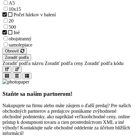
A5
10x15
Počet hárkov v balení
20
500
Iné
obojstranný
samolepiace
Obnoviť
Zoradiť podľa
Zoradiť podľa názvu
Zoradiť podľa ceny
Zoradiť podľa kódu
Staňte sa našim partnerom!
Nakupujete na firmu alebo máte záujem o ďalší predaj? Pre našich
obchodných partnerov a predajcov ponúkame zvýhodnené
obchodné podmienky, ako napríklad veľkoobchodné ceny, online
prístup k dostupnosti tovaru a cien prostredníctvom XML a iné
výhody! Kontaktujte naše obchodné oddelenie za účelom bližších
informácií!