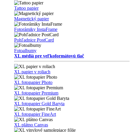
Tattoo papier
Magnetický papier
Fotorámiky InstaFrame
Pohľadnice PostCard
Fotoalbumy
XL médiá pre veľkoformátovú tlač
XL papier v roliach
XL fotopapier Photo
XL fotopapier Premium
XL fotopapier Gold Baryta
XL fotopapier FineArt
XL plátno Canvas