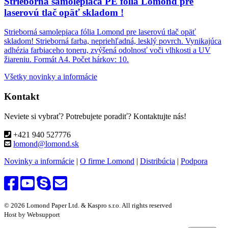
Strieborná samolepiaca PE fólia Lomond pre
laserovú tlač opäť skladom !
Strieborná samolepiaca fólia Lomond pre laserovú tlač opäť
skladom! Strieborná farba, nepriehľadná, lesklý povrch. Vynikajúca
adhézia farbiaceho toneru, zvýšená odolnosť voči vlhkosti a UV
žiareniu. Formát A4. Počet hárkov: 10.
Všetky novinky a informácie
Kontakt
Neviete si vybrať? Potrebujete poradiť? Kontaktujte nás!
+421 940 527776
lomond@lomond.sk
Novinky a informácie
|
O firme Lomond
|
Distribúcia
|
Podpora
© 2026 Lomond Paper Ltd. & Kaspro s.r.o. All rights reserved
Host by Websupport