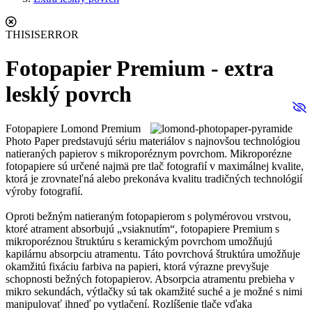
THISISERROR
Fotopapier Premium - extra
lesklý povrch
Fotopapiere Lomond Premium
Photo Paper predstavujú sériu materiálov s najnovšou technológiou
natieraných papierov s mikroporéznym povrchom. Mikroporézne
fotopapiere sú určené najmä pre tlač fotografií v maximálnej kvalite,
ktorá je zrovnateľná alebo prekonáva kvalitu tradičných technológií
výroby fotografií.
Oproti bežným natieraným fotopapierom s polymérovou vrstvou,
ktoré atrament absorbujú „vsiaknutím“, fotopapiere Premium s
mikroporéznou štruktúru s keramickým povrchom umožňujú
kapilárnu absorpciu atramentu. Táto povrchová štruktúra umožňuje
okamžitú fixáciu farbiva na papieri, ktorá výrazne prevyšuje
schopnosti bežných fotopapierov. Absorpcia atramentu prebieha v
mikro sekundách, výtlačky sú tak okamžité suché a je možné s nimi
manipulovať ihneď po vytlačení. Rozlíšenie tlače vďaka