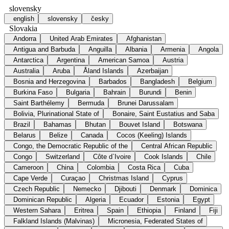
slovensky
english
slovensky
česky
Slovakia
Andorra
United Arab Emirates
Afghanistan
Antigua and Barbuda
Anguilla
Albania
Armenia
Angola
Antarctica
Argentina
American Samoa
Austria
Australia
Aruba
Åland Islands
Azerbaijan
Bosnia and Herzegovina
Barbados
Bangladesh
Belgium
Burkina Faso
Bulgaria
Bahrain
Burundi
Benin
Saint Barthélemy
Bermuda
Brunei Darussalam
Bolivia, Plurinational State of
Bonaire, Saint Eustatius and Saba
Brazil
Bahamas
Bhutan
Bouvet Island
Botswana
Belarus
Belize
Canada
Cocos (Keeling) Islands
Congo, the Democratic Republic of the
Central African Republic
Congo
Switzerland
Côte d`Ivoire
Cook Islands
Chile
Cameroon
China
Colombia
Costa Rica
Cuba
Cape Verde
Curaçao
Christmas Island
Cyprus
Czech Republic
Nemecko
Djibouti
Denmark
Dominica
Dominican Republic
Algeria
Ecuador
Estonia
Egypt
Western Sahara
Eritrea
Spain
Ethiopia
Finland
Fiji
Falkland Islands (Malvinas)
Micronesia, Federated States of