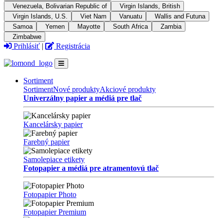
Venezuela, Bolivarian Republic of
Virgin Islands, British
Virgin Islands, U.S.
Viet Nam
Vanuatu
Wallis and Futuna
Samoa
Yemen
Mayotte
South Africa
Zambia
Zimbabwe
Prihlásiť
|
Registrácia
Sortiment
Sortiment
Nové produkty
Akciové produkty
Univerzálny papier a médiá pre tlač
Kancelársky papier
Farebný papier
Samolepiace etikety
Fotopapier a médiá pre atramentovú tlač
Fotopapier Photo
Fotopapier Premium