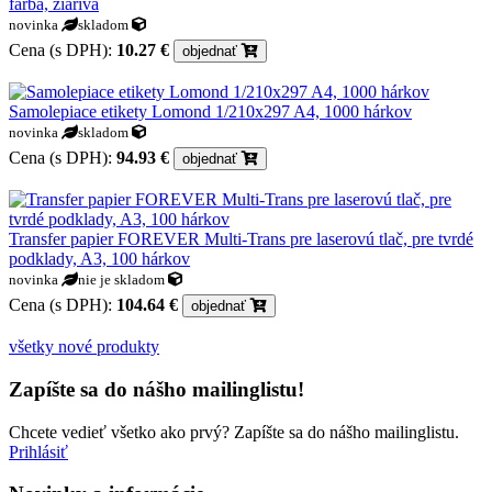
farba, žiarivá
novinka
skladom
Cena (s DPH):
10.27 €
objednať
Samolepiace etikety Lomond 1/210x297 A4, 1000 hárkov
novinka
skladom
Cena (s DPH):
94.93 €
objednať
Transfer papier FOREVER Multi-Trans pre laserovú tlač, pre tvrdé
podklady, A3, 100 hárkov
novinka
nie je skladom
Cena (s DPH):
104.64 €
objednať
všetky nové produkty
Zapíšte sa do nášho mailinglistu!
Chcete vedieť všetko ako prvý? Zapíšte sa do nášho mailinglistu.
Prihlásiť