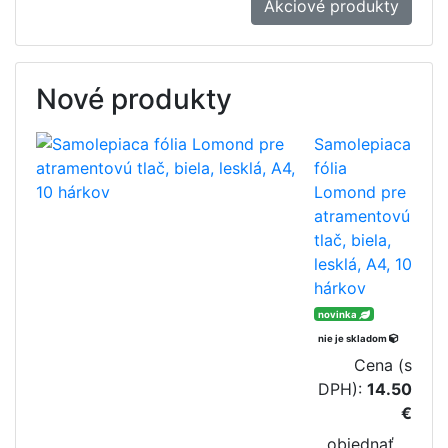
Akciové produkty
Nové produkty
Samolepiaca
fólia
Lomond pre
atramentovú
tlač, biela,
lesklá, A4, 10
hárkov
novinka
nie je skladom
Cena (s
DPH):
14.50
€
objednať