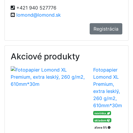
+421 940 527776
lomond@lomond.sk
Registrácia
Akciové produkty
Fotopapier
Lomond XL
Premium,
extra lesklý,
260 g/m2,
610mm*30m
novinka
skladom
zľava 5%