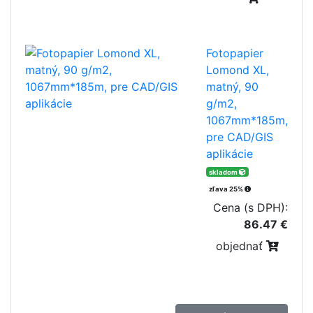
Fotopapier
Lomond XL,
matný, 90
g/m2,
1067mm*185m,
pre CAD/GIS
aplikácie
skladom
zľava 25%
Cena (s DPH):
86.47 €
objednať