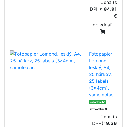
Cena (s
DPH):
84.91
€
objednať
Fotopapier
Lomond,
lesklý, A4,
25 hárkov,
25 labels
(3x4cm),
samolepiaci
skladom
zľava 25%
Cena (s
DPH):
9.36