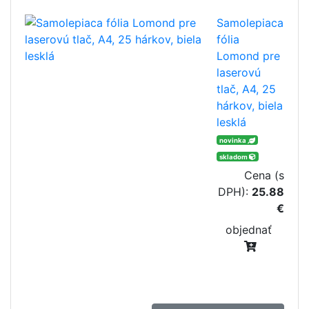
Samolepiaca
fólia
Lomond pre
laserovú
tlač, A4, 25
hárkov, biela
lesklá
novinka
skladom
Cena (s
DPH):
25.88
€
objednať