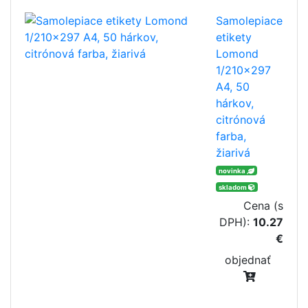
Samolepiace
etikety
Lomond
1/210x297
A4, 50
hárkov,
citrónová
farba,
žiarivá
novinka
skladom
Cena (s
DPH):
10.27
€
objednať