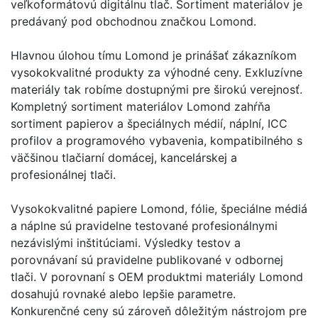
veľkoformátovú digitálnu tlač. Sortiment materiálov je
predávaný pod obchodnou značkou Lomond.
Hlavnou úlohou tímu Lomond je prinášať zákazníkom
vysokokvalitné produkty za výhodné ceny. Exkluzívne
materiály tak robíme dostupnými pre širokú verejnosť.
Kompletný sortiment materiálov Lomond zahŕňa
sortiment papierov a špeciálnych médií, náplní, ICC
profilov a programového vybavenia, kompatibilného s
väčšinou tlačiarní domácej, kancelárskej a
profesionálnej tlači.
Vysokokvalitné papiere Lomond, fólie, špeciálne médiá
a náplne sú pravidelne testované profesionálnymi
nezávislými inštitúciami. Výsledky testov a
porovnávaní sú pravidelne publikované v odbornej
tlači. V porovnaní s OEM produktmi materiály Lomond
dosahujú rovnaké alebo lepšie parametre.
Konkurenčné ceny sú zároveň dôležitým nástrojom pre