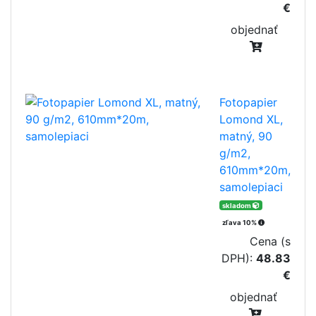
€
objednať
Fotopapier
Lomond XL,
matný, 90
g/m2,
610mm*20m,
samolepiaci
skladom
zľava 10%
Cena (s
DPH):
48.83
€
objednať