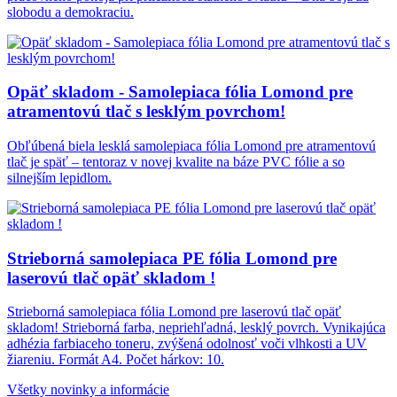
slobodu a demokraciu.
Opäť skladom - Samolepiaca fólia Lomond pre
atramentovú tlač s lesklým povrchom!
Obľúbená biela lesklá samolepiaca fólia Lomond pre atramentovú
tlač je späť – tentoraz v novej kvalite na báze PVC fólie a so
silnejším lepidlom.
Strieborná samolepiaca PE fólia Lomond pre
laserovú tlač opäť skladom !
Strieborná samolepiaca fólia Lomond pre laserovú tlač opäť
skladom! Strieborná farba, nepriehľadná, lesklý povrch. Vynikajúca
adhézia farbiaceho toneru, zvýšená odolnosť voči vlhkosti a UV
žiareniu. Formát A4. Počet hárkov: 10.
Všetky novinky a informácie