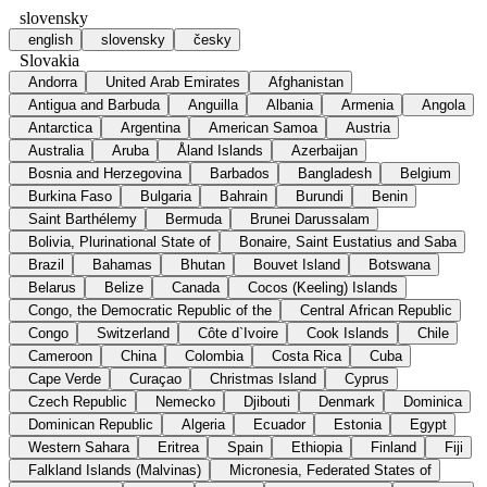
slovensky
english
slovensky
česky
Slovakia
Andorra
United Arab Emirates
Afghanistan
Antigua and Barbuda
Anguilla
Albania
Armenia
Angola
Antarctica
Argentina
American Samoa
Austria
Australia
Aruba
Åland Islands
Azerbaijan
Bosnia and Herzegovina
Barbados
Bangladesh
Belgium
Burkina Faso
Bulgaria
Bahrain
Burundi
Benin
Saint Barthélemy
Bermuda
Brunei Darussalam
Bolivia, Plurinational State of
Bonaire, Saint Eustatius and Saba
Brazil
Bahamas
Bhutan
Bouvet Island
Botswana
Belarus
Belize
Canada
Cocos (Keeling) Islands
Congo, the Democratic Republic of the
Central African Republic
Congo
Switzerland
Côte d`Ivoire
Cook Islands
Chile
Cameroon
China
Colombia
Costa Rica
Cuba
Cape Verde
Curaçao
Christmas Island
Cyprus
Czech Republic
Nemecko
Djibouti
Denmark
Dominica
Dominican Republic
Algeria
Ecuador
Estonia
Egypt
Western Sahara
Eritrea
Spain
Ethiopia
Finland
Fiji
Falkland Islands (Malvinas)
Micronesia, Federated States of