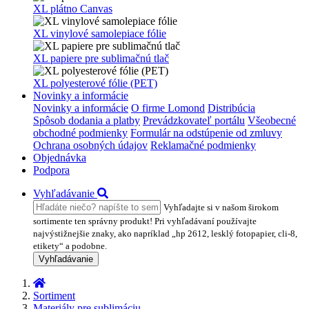
XL plátno Canvas
XL vinylové samolepiace fólie
XL papiere pre sublimačnú tlač
XL polyesterové fólie (PET)
Novinky a informácie
Novinky a informácie
O firme Lomond
Distribúcia
Spôsob dodania a platby
Prevádzkovateľ portálu
Všeobecné
obchodné podmienky
Formulár na odstúpenie od zmluvy
Ochrana osobných údajov
Reklamačné podmienky
Objednávka
Podpora
Vyhľadávanie
Vyhľadajte si v našom širokom
sortimente ten správny produkt! Pri vyhľadávaní používajte
najvýstižnejšie znaky, ako napríklad „hp 2612, lesklý fotopapier, cli-8,
etikety“ a podobne.
Vyhľadávanie
Sortiment
Materiály pre sublimáciu