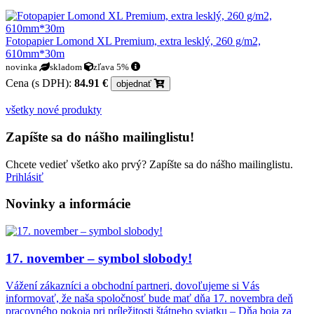
Fotopapier Lomond XL Premium, extra lesklý, 260 g/m2,
610mm*30m
novinka
skladom
zľava 5%
Cena (s DPH):
84.91 €
objednať
všetky nové produkty
Zapíšte sa do nášho mailinglistu!
Chcete vedieť všetko ako prvý? Zapíšte sa do nášho mailinglistu.
Prihlásiť
Novinky a informácie
17. november – symbol slobody!
Vážení zákazníci a obchodní partneri, dovoľujeme si Vás
informovať, že naša spoločnosť bude mať dňa 17. novembra deň
pracovného pokoja pri príležitosti štátneho sviatku – Dňa boja za