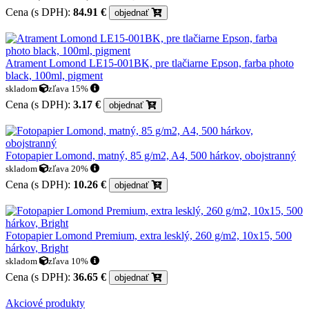
Cena (s DPH):
84.91 €
objednať
Atrament Lomond LE15-001BK, pre tlačiarne Epson, farba photo
black, 100ml, pigment
skladom
zľava 15%
Cena (s DPH):
3.17 €
objednať
Fotopapier Lomond, matný, 85 g/m2, A4, 500 hárkov, obojstranný
skladom
zľava 20%
Cena (s DPH):
10.26 €
objednať
Fotopapier Lomond Premium, extra lesklý, 260 g/m2, 10x15, 500
hárkov, Bright
skladom
zľava 10%
Cena (s DPH):
36.65 €
objednať
Akciové produkty