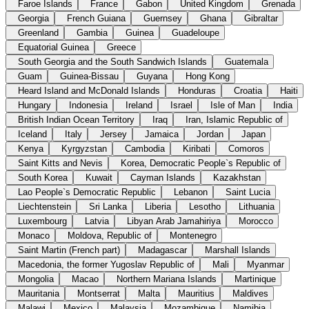
Faroe Islands
France
Gabon
United Kingdom
Grenada
Georgia
French Guiana
Guernsey
Ghana
Gibraltar
Greenland
Gambia
Guinea
Guadeloupe
Equatorial Guinea
Greece
South Georgia and the South Sandwich Islands
Guatemala
Guam
Guinea-Bissau
Guyana
Hong Kong
Heard Island and McDonald Islands
Honduras
Croatia
Haiti
Hungary
Indonesia
Ireland
Israel
Isle of Man
India
British Indian Ocean Territory
Iraq
Iran, Islamic Republic of
Iceland
Italy
Jersey
Jamaica
Jordan
Japan
Kenya
Kyrgyzstan
Cambodia
Kiribati
Comoros
Saint Kitts and Nevis
Korea, Democratic People`s Republic of
South Korea
Kuwait
Cayman Islands
Kazakhstan
Lao People`s Democratic Republic
Lebanon
Saint Lucia
Liechtenstein
Sri Lanka
Liberia
Lesotho
Lithuania
Luxembourg
Latvia
Libyan Arab Jamahiriya
Morocco
Monaco
Moldova, Republic of
Montenegro
Saint Martin (French part)
Madagascar
Marshall Islands
Macedonia, the former Yugoslav Republic of
Mali
Myanmar
Mongolia
Macao
Northern Mariana Islands
Martinique
Mauritania
Montserrat
Malta
Mauritius
Maldives
Malawi
Mexico
Malaysia
Mozambique
Namibia