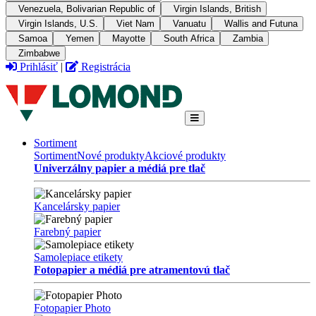
Venezuela, Bolivarian Republic of
Virgin Islands, British
Virgin Islands, U.S.
Viet Nam
Vanuatu
Wallis and Futuna
Samoa
Yemen
Mayotte
South Africa
Zambia
Zimbabwe
Prihlásiť
|
Registrácia
Sortiment
Sortiment
Nové produkty
Akciové produkty
Univerzálny papier a médiá pre tlač
Kancelársky papier
Farebný papier
Samolepiace etikety
Fotopapier a médiá pre atramentovú tlač
Fotopapier Photo