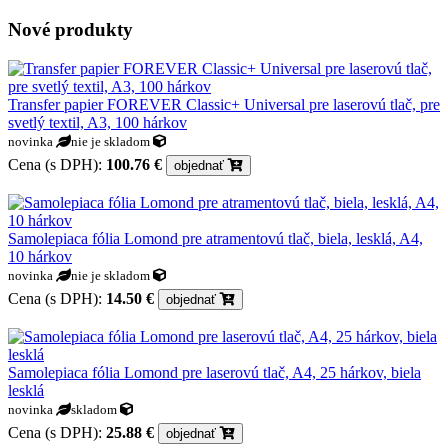
Nové produkty
Transfer papier FOREVER Classic+ Universal pre laserovú tlač, pre
svetlý textil, A3, 100 hárkov
novinka
nie je skladom
Cena (s DPH):
100.76 €
objednať
Samolepiaca fólia Lomond pre atramentovú tlač, biela, lesklá, A4,
10 hárkov
novinka
nie je skladom
Cena (s DPH):
14.50 €
objednať
Samolepiaca fólia Lomond pre laserovú tlač, A4, 25 hárkov, biela
lesklá
novinka
skladom
Cena (s DPH):
25.88 €
objednať