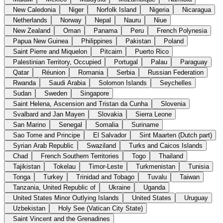
New Caledonia
Niger
Norfolk Island
Nigeria
Nicaragua
Netherlands
Norway
Nepal
Nauru
Niue
New Zealand
Oman
Panama
Peru
French Polynesia
Papua New Guinea
Philippines
Pakistan
Poland
Saint Pierre and Miquelon
Pitcairn
Puerto Rico
Palestinian Territory, Occupied
Portugal
Palau
Paraguay
Qatar
Réunion
Romania
Serbia
Russian Federation
Rwanda
Saudi Arabia
Solomon Islands
Seychelles
Sudan
Sweden
Singapore
Saint Helena, Ascension and Tristan da Cunha
Slovenia
Svalbard and Jan Mayen
Slovakia
Sierra Leone
San Marino
Senegal
Somalia
Suriname
Sao Tome and Principe
El Salvador
Sint Maarten (Dutch part)
Syrian Arab Republic
Swaziland
Turks and Caicos Islands
Chad
French Southern Territories
Togo
Thailand
Tajikistan
Tokelau
Timor-Leste
Turkmenistan
Tunisia
Tonga
Turkey
Trinidad and Tobago
Tuvalu
Taiwan
Tanzania, United Republic of
Ukraine
Uganda
United States Minor Outlying Islands
United States
Uruguay
Uzbekistan
Holy See (Vatican City State)
Saint Vincent and the Grenadines