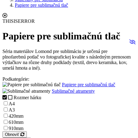
Papiere pre sublimačnú tlač
THISISERROR
Papiere pre sublimačnú tlač
Séria materiálov Lomond pre sublimáciu je určená pre
plnofarebnú potlač vo fotografickej kvalite s následným prenosom
výtlačkov na rôzne druhy podklady (textil, drevo keramika, kov,
umelá hmota a iné).
Podkategórie:
Papiere pre sublimačnú tlač
Sublimačné atramenty
Rozmer hárku
A4
A3
420mm
610mm
910mm
Obnoviť