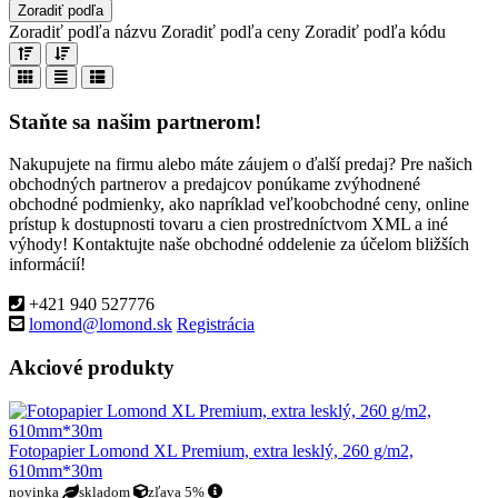
Zoradiť podľa
Zoradiť podľa názvu
Zoradiť podľa ceny
Zoradiť podľa kódu
Staňte sa našim partnerom!
Nakupujete na firmu alebo máte záujem o ďalší predaj? Pre našich
obchodných partnerov a predajcov ponúkame zvýhodnené
obchodné podmienky, ako napríklad veľkoobchodné ceny, online
prístup k dostupnosti tovaru a cien prostredníctvom XML a iné
výhody! Kontaktujte naše obchodné oddelenie za účelom bližších
informácií!
+421 940 527776
lomond@lomond.sk
Registrácia
Akciové produkty
Fotopapier Lomond XL Premium, extra lesklý, 260 g/m2,
610mm*30m
novinka
skladom
zľava 5%