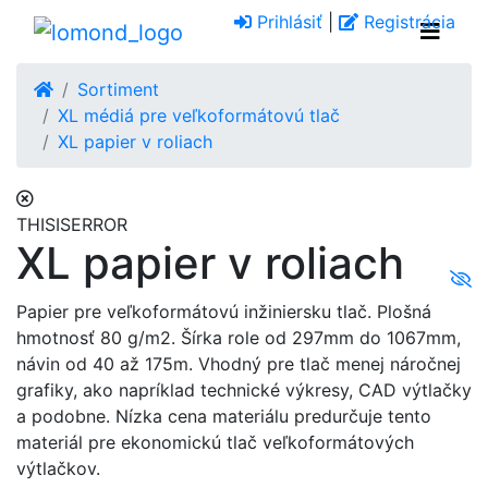
Prihlásiť
|
Registrácia
Sortiment
XL médiá pre veľkoformátovú tlač
XL papier v roliach
THISISERROR
XL papier v roliach
Papier pre veľkoformátovú inžiniersku tlač. Plošná
hmotnosť 80 g/m2. Šírka role od 297mm do 1067mm,
návin od 40 až 175m. Vhodný pre tlač menej náročnej
grafiky, ako napríklad technické výkresy, CAD výtlačky
a podobne. Nízka cena materiálu predurčuje tento
materiál pre ekonomickú tlač veľkoformátových
výtlačkov.