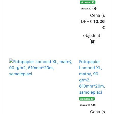
skladom
zľava 20%
Cena (s
DPH):
10.26
€
objednať
Fotopapier
Lomond XL,
matný, 90
g/m2,
610mm*20m,
samolepiaci
skladom
zľava 10%
Cena (s