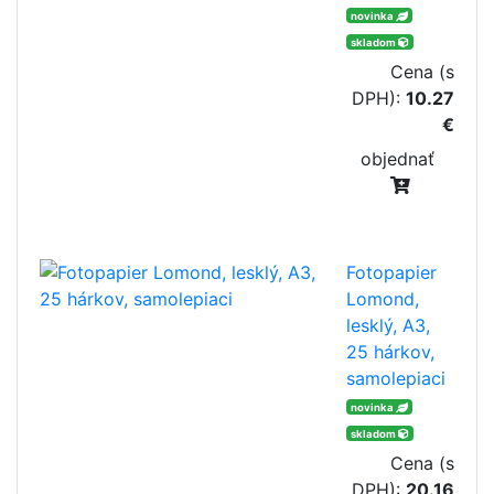
novinka
skladom
Cena (s
DPH):
10.27
€
objednať
Fotopapier
Lomond,
lesklý, A3,
25 hárkov,
samolepiaci
novinka
skladom
Cena (s
DPH):
20.16