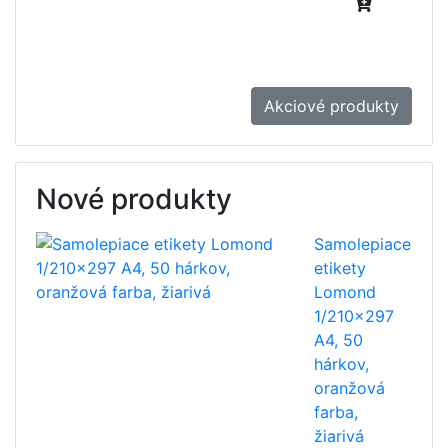
Akciové produkty
Nové produkty
Samolepiace
etikety
Lomond
1/210x297
A4, 50
hárkov,
oranžová
farba,
žiarivá