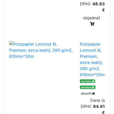
DPH):
48.83
€
objednať
Fotopapier
Lomond XL
Premium,
extra lesklý,
260 g/m2,
610mm*30m
novinka
skladom
zľava 5%
Cena (s
DPH):
84.91
€