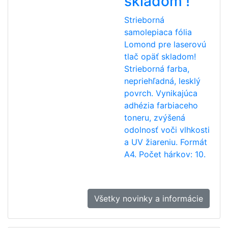
skladom !
Strieborná
samolepiaca fólia
Lomond pre laserovú
tlač opäť skladom!
Strieborná farba,
nepriehľadná, lesklý
povrch. Vynikajúca
adhézia farbiaceho
toneru, zvýšená
odolnosť voči vlhkosti
a UV žiareniu. Formát
A4. Počet hárkov: 10.
Všetky novinky a informácie