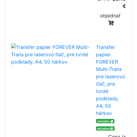
€
objednať
Transfer
papier
FOREVER
Multi-Trans
pre laserovú
tlač, pre
tvrdé
podklady,
A4, 50
hárkov
novinka
skladom
Cena (s