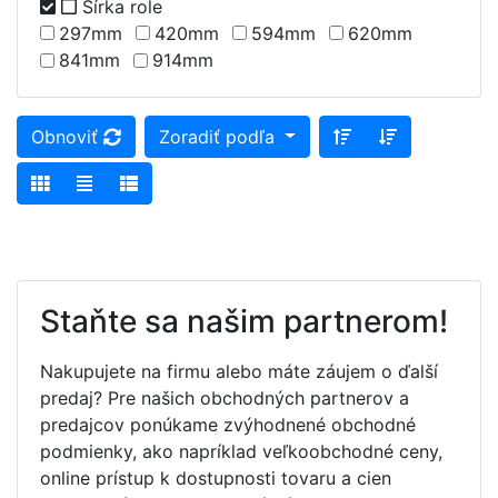
Šírka role
297mm
420mm
594mm
620mm
841mm
914mm
Obnoviť
Zoradiť podľa
Staňte sa našim partnerom!
Nakupujete na firmu alebo máte záujem o ďalší
predaj? Pre našich obchodných partnerov a
predajcov ponúkame zvýhodnené obchodné
podmienky, ako napríklad veľkoobchodné ceny,
online prístup k dostupnosti tovaru a cien