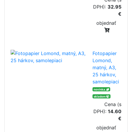
DPH):
32.95
€
objednať
Fotopapier
Lomond,
matný, A3,
25 hárkov,
samolepiaci
novinka
skladom
Cena (s
DPH):
14.60
€
objednať