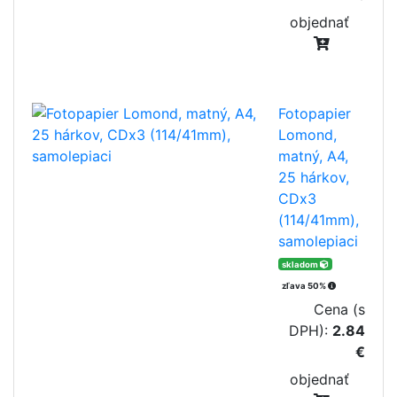
objednať
Fotopapier
Lomond,
matný, A4,
25 hárkov,
CDx3
(114/41mm),
samolepiaci
skladom
zľava 50%
Cena (s
DPH):
2.84
€
objednať