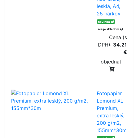
lesklá, A4,
25 hárkov
novinka
nie je skladom
Cena (s
DPH):
34.21
€
objednať
Fotopapier
Lomond XL
Premium,
extra lesklý,
200 g/m2,
155mm*30m