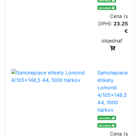
novinka
skladom
Cena (s
DPH):
23.25
€
objednať
Samolepiace
etikety
Lomond
4/105x148,5
A4, 1000
hárkov
novinka
skladom
Cena (s