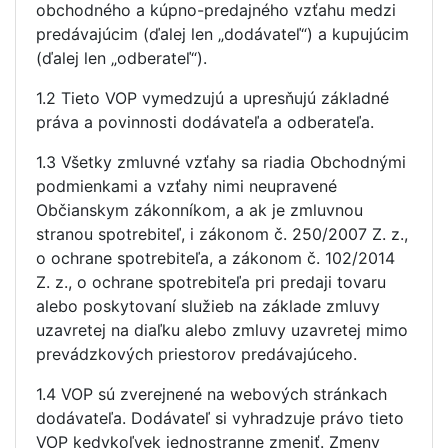
obchodného a kúpno-predajného vzťahu medzi
predávajúcim (ďalej len „dodávateľ“) a kupujúcim
(ďalej len „odberateľ“).
1.2 Tieto VOP vymedzujú a upresňujú základné
práva a povinnosti dodávateľa a odberateľa.
1.3 Všetky zmluvné vzťahy sa riadia Obchodnými
podmienkami a vzťahy nimi neupravené
Občianskym zákonníkom, a ak je zmluvnou
stranou spotrebiteľ, i zákonom č. 250/2007 Z. z.,
o ochrane spotrebiteľa, a zákonom č. 102/2014
Z. z., o ochrane spotrebiteľa pri predaji tovaru
alebo poskytovaní služieb na základe zmluvy
uzavretej na diaľku alebo zmluvy uzavretej mimo
prevádzkových priestorov predávajúceho.
1.4 VOP sú zverejnené na webových stránkach
dodávateľa. Dodávateľ si vyhradzuje právo tieto
VOP kedykoľvek jednostranne zmeniť. Zmeny