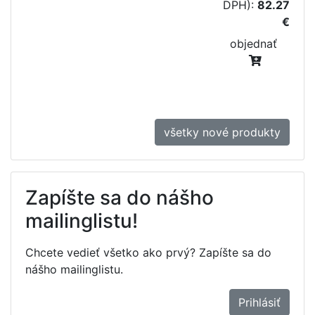
DPH):
82.27
€
objednať
všetky nové produkty
Zapíšte sa do nášho
mailinglistu!
Chcete vedieť všetko ako prvý? Zapíšte sa do
nášho mailinglistu.
Prihlásiť