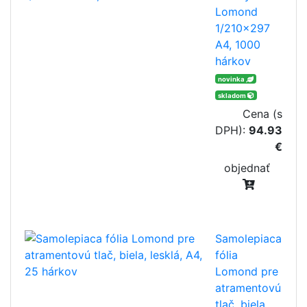
Lomond
1/210x297
A4, 1000
hárkov
novinka
skladom
Cena (s
DPH):
94.93
€
objednať
Samolepiaca
fólia
Lomond pre
atramentovú
tlač, biela,