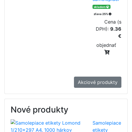
skladom
zľava 25%
Cena (s
DPH):
9.36
€
objednať
Akciové produkty
Nové produkty
Samolepiace
etikety