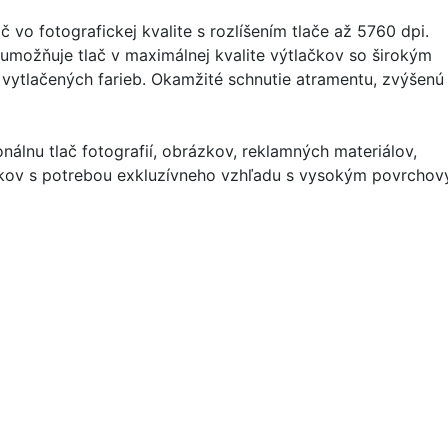
vo fotografickej kvalite s rozlíšením tlače až 5760 dpi.
možňuje tlač v maximálnej kvalite výtlačkov so širokým
ytlačených farieb. Okamžité schnutie atramentu, zvýšenú
lnu tlač fotografií, obrázkov, reklamných materiálov,
ačkov s potrebou exkluzívneho vzhľadu s vysokým povrcho