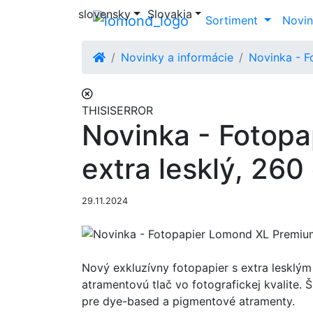
slovensky
Slovakia
Sortiment
Novin
Novinky a informácie
Novinka - F
THISISERROR
Novinka - Fotop
extra lesklý, 2
29.11.2024
Nový exkluzívny fotopapier s extra leskl
atramentovú tlač vo fotografickej kvalite
pre dye-based a pigmentové atramenty.