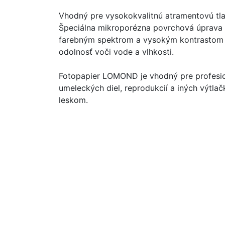
Vhodný pre vysokokvalitnú atramentovú tlač 
Špeciálna mikroporézna povrchová úprava u
farebným spektrom a vysokým kontrastom v
odolnosť voči vode a vlhkosti.
Fotopapier LOMOND je vhodný pre profesioná
umeleckých diel, reprodukcií a iných výtl
leskom.