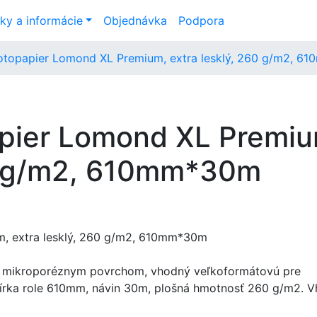
ky a informácie
Objednávka
Podpora
otopapier Lomond XL Premium, extra lesklý, 260 g/m2, 
apier Lomond XL Premiu
60 g/m2, 610mm*30m
ým mikroporéznym povrchom, vhodný veľkoformátovú pre
. Šírka role 610mm, návin 30m, plošná hmotnosť 260 g/m2. 