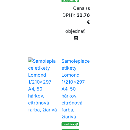
skladom
Cena (s
DPH):
22.76
€
objednať
Samolepiace
etikety
Lomond
1/210x297
A4, 50
hárkov,
citrónová
farba,
žiarivá
novinka