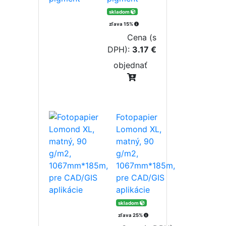
skladom
zľava 15%
Cena (s
DPH):
3.17 €
objednať
Fotopapier
Lomond XL,
matný, 90
g/m2,
1067mm*185m,
pre CAD/GIS
aplikácie
skladom
zľava 25%