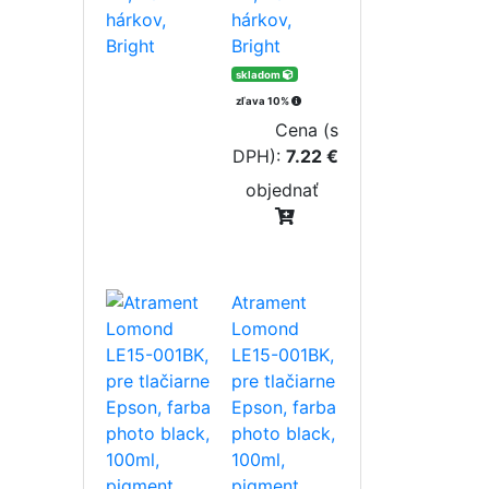
hárkov,
Bright
skladom
zľava 10%
Cena (s
DPH):
7.22 €
objednať
Atrament
Lomond
LE15-001BK,
pre tlačiarne
Epson, farba
photo black,
100ml,
pigment