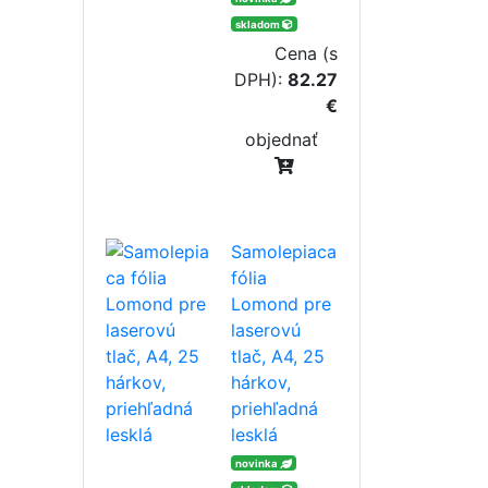
skladom
Cena (s
DPH):
82.27
€
objednať
Samolepiaca
fólia
Lomond pre
laserovú
tlač, A4, 25
hárkov,
priehľadná
lesklá
novinka