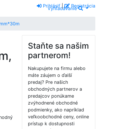
Prihlásiť
|
Registrácia
Vyhľadávanie
610mm*30m
Staňte sa našim
m,
partnerom!
Nakupujete na firmu alebo
máte záujem o ďalší
predaj? Pre našich
obchodných partnerov a
predajcov ponúkame
zvýhodnené obchodné
podmienky, ako napríklad
veľkoobchodné ceny, online
Vhodný
prístup k dostupnosti