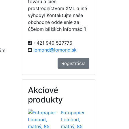
tovaru a cien
prostredníctvom XML a iné
výhody! Kontaktujte naše
obchodné oddelenie za
účelom bližších informácií!
+421 940 527776
lomond@lomond.sk
vým
Registrácia
Akciové
produkty
Fotopapier
Lomond,
matný, 85