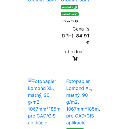
novinka
skladom
zľava 5%
Cena (s
DPH):
84.91
€
objednať
Fotopapier
Lomond XL,
matný, 90
g/m2,
1067mm*185m,
pre CAD/GIS
aplikácie