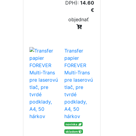
DPH):
14.60
€
objednať
Transfer
papier
FOREVER
Multi-Trans
pre laserovú
tlač, pre
tvrdé
podklady,
A4, 50
hárkov
novinka
skladom