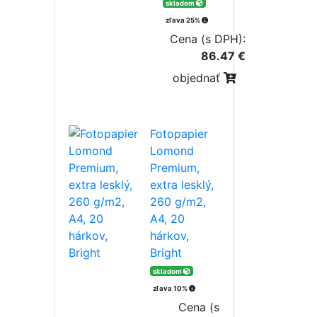
skladom
zľava 25%
Cena (s DPH):
86.47 €
objednať
Fotopapier
Lomond
Premium,
extra lesklý,
260 g/m2,
A4, 20
hárkov,
Bright
skladom
zľava 10%
Cena (s