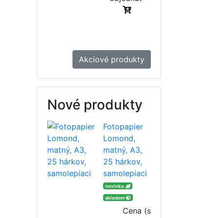
Akciové produkty
Nové produkty
Fotopapier
Lomond,
matný, A3,
25 hárkov,
samolepiaci
novinka
skladom
Cena (s