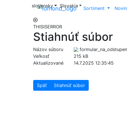
slovensky
Slovakia
Sortiment
Novin
THISISERROR
Stiahnúť súbor
Názov súboru
formular_na_odstupen
Veľkosť
215 kB
Aktualizované
14.7.2025 12:35:45
Späť
Stiahnúť súbor