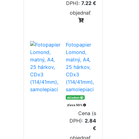
DPH):
7.22 €
objednať
Fotopapier
Lomond,
matný, A4,
25 hárkov,
CDx3
(114/41mm),
samolepiaci
skladom
zľava 50%
Cena (s
DPH):
2.84
€
objednať