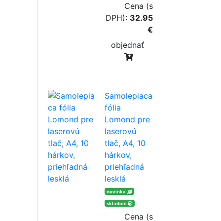
Cena (s
DPH):
32.95
€
objednať
Samolepiaca
fólia
Lomond pre
laserovú
tlač, A4, 10
hárkov,
priehľadná
lesklá
novinka
skladom
Cena (s