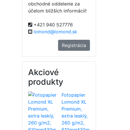
obchodné oddelenie za
účelom bližších informácií!
+421 940 527776
lomond@lomond.sk
Registrácia
Akciové
produkty
Fotopapier
Lomond XL
Premium,
extra lesklý,
260 g/m2,
610mm*30m