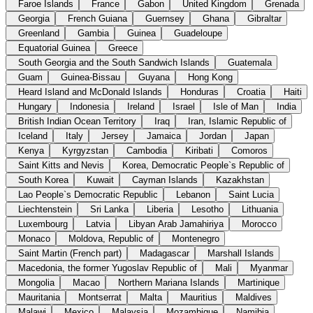
Faroe Islands
France
Gabon
United Kingdom
Grenada
Georgia
French Guiana
Guernsey
Ghana
Gibraltar
Greenland
Gambia
Guinea
Guadeloupe
Equatorial Guinea
Greece
South Georgia and the South Sandwich Islands
Guatemala
Guam
Guinea-Bissau
Guyana
Hong Kong
Heard Island and McDonald Islands
Honduras
Croatia
Haiti
Hungary
Indonesia
Ireland
Israel
Isle of Man
India
British Indian Ocean Territory
Iraq
Iran, Islamic Republic of
Iceland
Italy
Jersey
Jamaica
Jordan
Japan
Kenya
Kyrgyzstan
Cambodia
Kiribati
Comoros
Saint Kitts and Nevis
Korea, Democratic People`s Republic of
South Korea
Kuwait
Cayman Islands
Kazakhstan
Lao People`s Democratic Republic
Lebanon
Saint Lucia
Liechtenstein
Sri Lanka
Liberia
Lesotho
Lithuania
Luxembourg
Latvia
Libyan Arab Jamahiriya
Morocco
Monaco
Moldova, Republic of
Montenegro
Saint Martin (French part)
Madagascar
Marshall Islands
Macedonia, the former Yugoslav Republic of
Mali
Myanmar
Mongolia
Macao
Northern Mariana Islands
Martinique
Mauritania
Montserrat
Malta
Mauritius
Maldives
Malawi
Mexico
Malaysia
Mozambique
Namibia