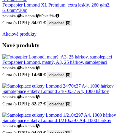
Fotopapier Lomond XL Premium, extra lesklý, 260 g/m2,
610mm*30m
novinka
skladom
zľava 5%
Cena (s DPH):
84.91 €
objednať
Akciové produkty
Nové produkty
Fotopapier Lomond, matný, A3, 25 hárkov, samolepiaci
novinka
skladom
Cena (s DPH):
14.60 €
objednať
Samolepiace etikety Lomond 24/70x37 A4, 1000 hárkov
novinka
skladom
Cena (s DPH):
82.27 €
objednať
Samolepiace etikety Lomond 1/210x297 A4, 1000 hárkov
novinka
skladom
Cena (s DPH):
94.93 €