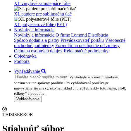
XL vinylové samolepiace fólie
XL papiere pre sublimačnú tlač
XL polyesterové fólie (PET)
Novinky a informácie
Novinky a informácie
O firme Lomond
Distribúcia
Spôsob dodania a platby
Prevádzkovateľ portálu
Všeobecné
obchodné podmienky
Formulár na odstúpenie od zmluvy
Ochrana osobných údajov
Reklamačné podmienky
Objednávka
Podpora
Vyhľadávanie
Vyhľadajte si v našom širokom
sortimente ten správny produkt! Pri vyhľadávaní používajte
najvýstižnejšie znaky, ako napríklad „hp 2612, lesklý fotopapier, cli-8,
etikety“ a podobne.
Vyhľadávanie
THISISERROR
Stiahnúť súbor