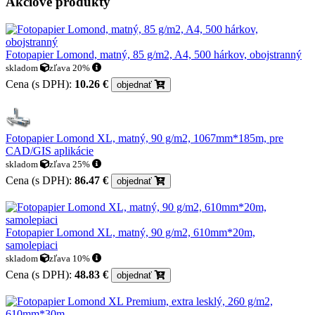
Akciové produkty
Fotopapier Lomond, matný, 85 g/m2, A4, 500 hárkov, obojstranný
skladom
zľava 20%
Cena (s DPH):
10.26 €
objednať
Fotopapier Lomond XL, matný, 90 g/m2, 1067mm*185m, pre
CAD/GIS aplikácie
skladom
zľava 25%
Cena (s DPH):
86.47 €
objednať
Fotopapier Lomond XL, matný, 90 g/m2, 610mm*20m,
samolepiaci
skladom
zľava 10%
Cena (s DPH):
48.83 €
objednať