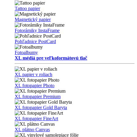
Tattoo papier
Magnetický papier
Fotorámiky InstaFrame
Pohľadnice PostCard
Fotoalbumy
XL médiá pre veľkoformátovú tlač
XL papier v roliach
XL fotopapier Photo
XL fotopapier Premium
XL fotopapier Gold Baryta
XL fotopapier FineArt
XL plátno Canvas