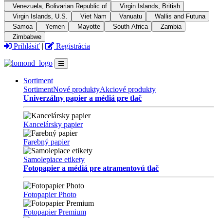
Venezuela, Bolivarian Republic of
Virgin Islands, British
Virgin Islands, U.S.
Viet Nam
Vanuatu
Wallis and Futuna
Samoa
Yemen
Mayotte
South Africa
Zambia
Zimbabwe
Prihlásiť
|
Registrácia
Sortiment
Sortiment
Nové produkty
Akciové produkty
Univerzálny papier a médiá pre tlač
Kancelársky papier
Farebný papier
Samolepiace etikety
Fotopapier a médiá pre atramentovú tlač
Fotopapier Photo
Fotopapier Premium