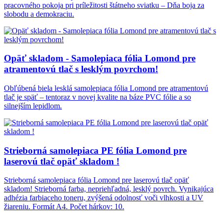
pracovného pokoja pri príležitosti štátneho sviatku – Dňa boja za
slobodu a demokraciu.
Opäť skladom - Samolepiaca fólia Lomond pre
atramentovú tlač s lesklým povrchom!
Obľúbená biela lesklá samolepiaca fólia Lomond pre atramentovú
tlač je späť – tentoraz v novej kvalite na báze PVC fólie a so
silnejším lepidlom.
Strieborná samolepiaca PE fólia Lomond pre
laserovú tlač opäť skladom !
Strieborná samolepiaca fólia Lomond pre laserovú tlač opäť
skladom! Strieborná farba, nepriehľadná, lesklý povrch. Vynikajúca
adhézia farbiaceho toneru, zvýšená odolnosť voči vlhkosti a UV
žiareniu. Formát A4. Počet hárkov: 10.