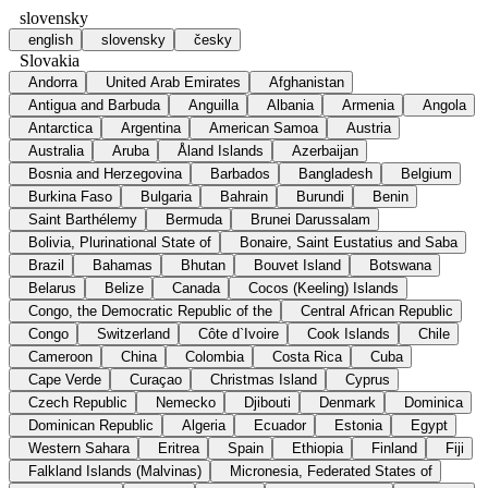
slovensky
english
slovensky
česky
Slovakia
Andorra
United Arab Emirates
Afghanistan
Antigua and Barbuda
Anguilla
Albania
Armenia
Angola
Antarctica
Argentina
American Samoa
Austria
Australia
Aruba
Åland Islands
Azerbaijan
Bosnia and Herzegovina
Barbados
Bangladesh
Belgium
Burkina Faso
Bulgaria
Bahrain
Burundi
Benin
Saint Barthélemy
Bermuda
Brunei Darussalam
Bolivia, Plurinational State of
Bonaire, Saint Eustatius and Saba
Brazil
Bahamas
Bhutan
Bouvet Island
Botswana
Belarus
Belize
Canada
Cocos (Keeling) Islands
Congo, the Democratic Republic of the
Central African Republic
Congo
Switzerland
Côte d`Ivoire
Cook Islands
Chile
Cameroon
China
Colombia
Costa Rica
Cuba
Cape Verde
Curaçao
Christmas Island
Cyprus
Czech Republic
Nemecko
Djibouti
Denmark
Dominica
Dominican Republic
Algeria
Ecuador
Estonia
Egypt
Western Sahara
Eritrea
Spain
Ethiopia
Finland
Fiji
Falkland Islands (Malvinas)
Micronesia, Federated States of