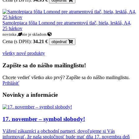
objednať
Samolepiaca fólia Lomond pre atramentovú tlač, biela, lesklá, A4,
25 hárkov
novinka
nie je skladom
Cena (s DPH):
34.21 €
objednať
všetky nové produkty
Zapíšte sa do nášho mailinglistu!
Chcete vedieť všetko ako prvý? Zapíšte sa do nášho mailinglistu.
Prihlásiť
Novinky a informácie
17. november – symbol slobody!
Vážení zákazníci a obchodní partneri, dovoľujeme si Vás
informovať, že naša spoločnosť bude mať dňa 17. novembra deň