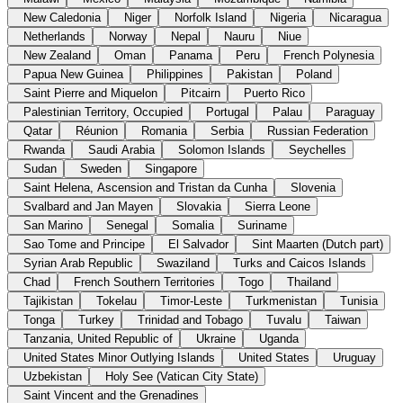
New Caledonia
Niger
Norfolk Island
Nigeria
Nicaragua
Netherlands
Norway
Nepal
Nauru
Niue
New Zealand
Oman
Panama
Peru
French Polynesia
Papua New Guinea
Philippines
Pakistan
Poland
Saint Pierre and Miquelon
Pitcairn
Puerto Rico
Palestinian Territory, Occupied
Portugal
Palau
Paraguay
Qatar
Réunion
Romania
Serbia
Russian Federation
Rwanda
Saudi Arabia
Solomon Islands
Seychelles
Sudan
Sweden
Singapore
Saint Helena, Ascension and Tristan da Cunha
Slovenia
Svalbard and Jan Mayen
Slovakia
Sierra Leone
San Marino
Senegal
Somalia
Suriname
Sao Tome and Principe
El Salvador
Sint Maarten (Dutch part)
Syrian Arab Republic
Swaziland
Turks and Caicos Islands
Chad
French Southern Territories
Togo
Thailand
Tajikistan
Tokelau
Timor-Leste
Turkmenistan
Tunisia
Tonga
Turkey
Trinidad and Tobago
Tuvalu
Taiwan
Tanzania, United Republic of
Ukraine
Uganda
United States Minor Outlying Islands
United States
Uruguay
Uzbekistan
Holy See (Vatican City State)
Saint Vincent and the Grenadines