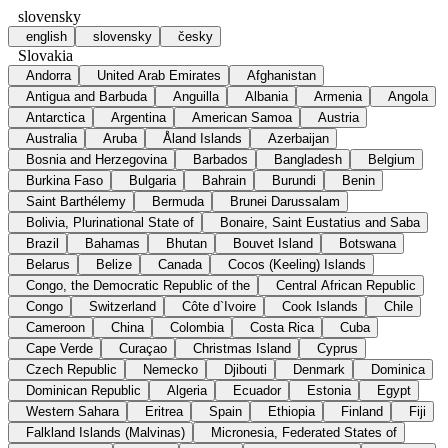
slovensky
english
slovensky
česky
Slovakia
Andorra
United Arab Emirates
Afghanistan
Antigua and Barbuda
Anguilla
Albania
Armenia
Angola
Antarctica
Argentina
American Samoa
Austria
Australia
Aruba
Åland Islands
Azerbaijan
Bosnia and Herzegovina
Barbados
Bangladesh
Belgium
Burkina Faso
Bulgaria
Bahrain
Burundi
Benin
Saint Barthélemy
Bermuda
Brunei Darussalam
Bolivia, Plurinational State of
Bonaire, Saint Eustatius and Saba
Brazil
Bahamas
Bhutan
Bouvet Island
Botswana
Belarus
Belize
Canada
Cocos (Keeling) Islands
Congo, the Democratic Republic of the
Central African Republic
Congo
Switzerland
Côte d`Ivoire
Cook Islands
Chile
Cameroon
China
Colombia
Costa Rica
Cuba
Cape Verde
Curaçao
Christmas Island
Cyprus
Czech Republic
Nemecko
Djibouti
Denmark
Dominica
Dominican Republic
Algeria
Ecuador
Estonia
Egypt
Western Sahara
Eritrea
Spain
Ethiopia
Finland
Fiji
Falkland Islands (Malvinas)
Micronesia, Federated States of