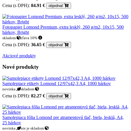
Cena (s DPH):
84.91 €
objednať
Fotopapier Lomond Premium, extra lesklý, 260 g/m2, 10x15, 500
hárkov, Bright
skladom
zľava 10%
Cena (s DPH):
36.65 €
objednať
Akciové produkty
Nové produkty
Samolepiace etikety Lomond 12/97x42,3 A4, 1000 hárkov
novinka
skladom
Cena (s DPH):
82.27 €
objednať
Samolepiaca fólia Lomond pre atramentovú tlač, biela, lesklá, A4,
25 hárkov
novinka
nie je skladom