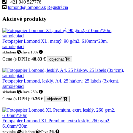
+421 940 527776
lomond@lomond.sk
Registrácia
Akciové produkty
Fotopapier Lomond XL, matný, 90 g/m2, 610mm*20m,
samolepiaci
skladom
zľava 10%
Cena (s DPH):
48.83 €
objednať
Fotopapier Lomond, lesklý, A4, 25 hárkov, 25 labels (3x4cm),
samolepiaci
skladom
zľava 25%
Cena (s DPH):
9.36 €
objednať
Fotopapier Lomond XL Premium, extra lesklý, 260 g/m2,
610mm*30m
novinka
skladom
zľava 5%