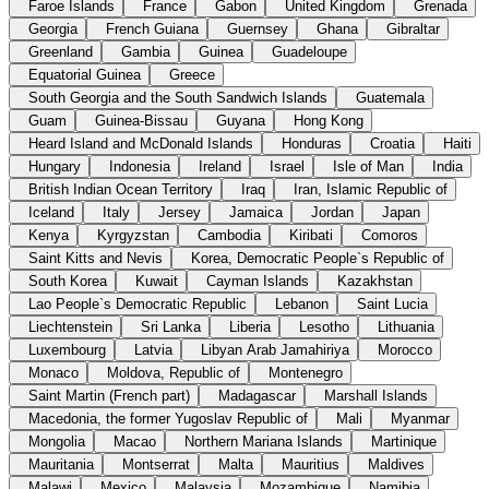
Faroe Islands
France
Gabon
United Kingdom
Grenada
Georgia
French Guiana
Guernsey
Ghana
Gibraltar
Greenland
Gambia
Guinea
Guadeloupe
Equatorial Guinea
Greece
South Georgia and the South Sandwich Islands
Guatemala
Guam
Guinea-Bissau
Guyana
Hong Kong
Heard Island and McDonald Islands
Honduras
Croatia
Haiti
Hungary
Indonesia
Ireland
Israel
Isle of Man
India
British Indian Ocean Territory
Iraq
Iran, Islamic Republic of
Iceland
Italy
Jersey
Jamaica
Jordan
Japan
Kenya
Kyrgyzstan
Cambodia
Kiribati
Comoros
Saint Kitts and Nevis
Korea, Democratic People`s Republic of
South Korea
Kuwait
Cayman Islands
Kazakhstan
Lao People`s Democratic Republic
Lebanon
Saint Lucia
Liechtenstein
Sri Lanka
Liberia
Lesotho
Lithuania
Luxembourg
Latvia
Libyan Arab Jamahiriya
Morocco
Monaco
Moldova, Republic of
Montenegro
Saint Martin (French part)
Madagascar
Marshall Islands
Macedonia, the former Yugoslav Republic of
Mali
Myanmar
Mongolia
Macao
Northern Mariana Islands
Martinique
Mauritania
Montserrat
Malta
Mauritius
Maldives
Malawi
Mexico
Malaysia
Mozambique
Namibia