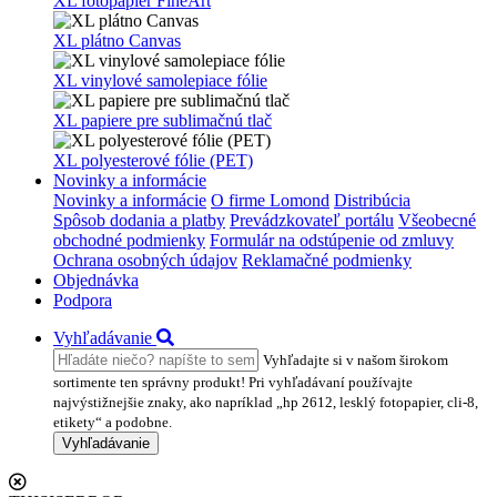
XL fotopapier FineArt
XL plátno Canvas
XL vinylové samolepiace fólie
XL papiere pre sublimačnú tlač
XL polyesterové fólie (PET)
Novinky a informácie
Novinky a informácie
O firme Lomond
Distribúcia
Spôsob dodania a platby
Prevádzkovateľ portálu
Všeobecné
obchodné podmienky
Formulár na odstúpenie od zmluvy
Ochrana osobných údajov
Reklamačné podmienky
Objednávka
Podpora
Vyhľadávanie
Vyhľadajte si v našom širokom
sortimente ten správny produkt! Pri vyhľadávaní používajte
najvýstižnejšie znaky, ako napríklad „hp 2612, lesklý fotopapier, cli-8,
etikety“ a podobne.
Vyhľadávanie