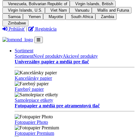
Venezuela, Bolivarian Republic of
Virgin Islands, British
Virgin Islands, U.S.
Viet Nam
Vanuatu
Wallis and Futuna
Samoa
Yemen
Mayotte
South Africa
Zambia
Zimbabwe
Prihlásiť
|
Registrácia
Sortiment
Sortiment
Nové produkty
Akciové produkty
Univerzálny papier a médiá pre tlač
Kancelársky papier
Farebný papier
Samolepiace etikety
Fotopapier a médiá pre atramentovú tlač
Fotopapier Photo
Fotopapier Premium