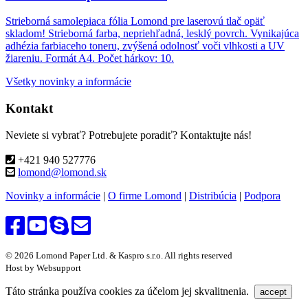
Strieborná samolepiaca fólia Lomond pre laserovú tlač opäť
skladom! Strieborná farba, nepriehľadná, lesklý povrch. Vynikajúca
adhézia farbiaceho toneru, zvýšená odolnosť voči vlhkosti a UV
žiareniu. Formát A4. Počet hárkov: 10.
Všetky novinky a informácie
Kontakt
Neviete si vybrať? Potrebujete poradiť? Kontaktujte nás!
+421 940 527776
lomond@lomond.sk
Novinky a informácie
|
O firme Lomond
|
Distribúcia
|
Podpora
© 2026 Lomond Paper Ltd. & Kaspro s.r.o. All rights reserved
Host by Websupport
Táto stránka používa cookies za účelom jej skvalitnenia.
accept