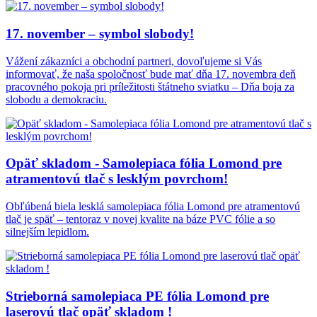
17. november – symbol slobody!
Vážení zákazníci a obchodní partneri, dovoľujeme si Vás
informovať, že naša spoločnosť bude mať dňa 17. novembra deň
pracovného pokoja pri príležitosti štátneho sviatku – Dňa boja za
slobodu a demokraciu.
Opäť skladom - Samolepiaca fólia Lomond pre
atramentovú tlač s lesklým povrchom!
Obľúbená biela lesklá samolepiaca fólia Lomond pre atramentovú
tlač je späť – tentoraz v novej kvalite na báze PVC fólie a so
silnejším lepidlom.
Strieborná samolepiaca PE fólia Lomond pre
laserovú tlač opäť skladom !