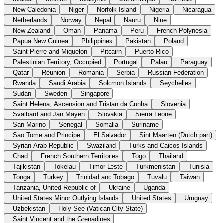
New Caledonia
Niger
Norfolk Island
Nigeria
Nicaragua
Netherlands
Norway
Nepal
Nauru
Niue
New Zealand
Oman
Panama
Peru
French Polynesia
Papua New Guinea
Philippines
Pakistan
Poland
Saint Pierre and Miquelon
Pitcairn
Puerto Rico
Palestinian Territory, Occupied
Portugal
Palau
Paraguay
Qatar
Réunion
Romania
Serbia
Russian Federation
Rwanda
Saudi Arabia
Solomon Islands
Seychelles
Sudan
Sweden
Singapore
Saint Helena, Ascension and Tristan da Cunha
Slovenia
Svalbard and Jan Mayen
Slovakia
Sierra Leone
San Marino
Senegal
Somalia
Suriname
Sao Tome and Principe
El Salvador
Sint Maarten (Dutch part)
Syrian Arab Republic
Swaziland
Turks and Caicos Islands
Chad
French Southern Territories
Togo
Thailand
Tajikistan
Tokelau
Timor-Leste
Turkmenistan
Tunisia
Tonga
Turkey
Trinidad and Tobago
Tuvalu
Taiwan
Tanzania, United Republic of
Ukraine
Uganda
United States Minor Outlying Islands
United States
Uruguay
Uzbekistan
Holy See (Vatican City State)
Saint Vincent and the Grenadines